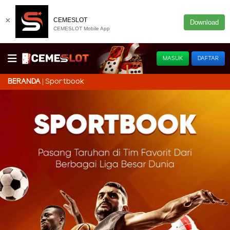
×
CEMESLOT
Download
CEMESLOT Mobile App
MASUK
DAFTAR
Sportbook
BERANDA