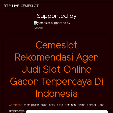
RTP-LIVE-CEMESLOT
Supported by
Cemeslot
Rekomendasi Agen
Judi Slot Online
Gacor Terpercaya Di
Indonesia
Cemeslot
merupakan salah satu situs taruhan online terbaik dan
terpercaya di indonesia yang menyediakan berbagai macam jenis