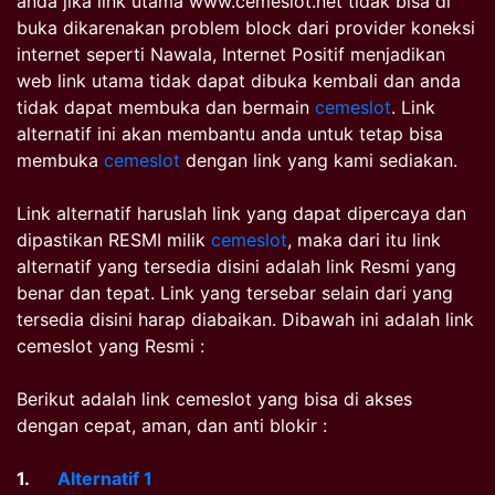
anda jika link utama www.cemeslot.net tidak bisa di
buka dikarenakan problem block dari provider koneksi
internet seperti Nawala, Internet Positif menjadikan
web link utama tidak dapat dibuka kembali dan anda
tidak dapat membuka dan bermain
cemeslot
. Link
alternatif ini akan membantu anda untuk tetap bisa
membuka
cemeslot
dengan link yang kami sediakan.
Link alternatif haruslah link yang dapat dipercaya dan
dipastikan RESMI milik
cemeslot
, maka dari itu link
alternatif yang tersedia disini adalah link Resmi yang
benar dan tepat. Link yang tersebar selain dari yang
tersedia disini harap diabaikan. Dibawah ini adalah link
cemeslot yang Resmi :
Berikut adalah link cemeslot yang bisa di akses
dengan cepat, aman, dan anti blokir :
1.
Alternatif 1