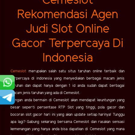
Cemeslot
Rekomendasi Agen
Judi Slot Online
Gacor Terpercaya Di
Indonesia
Cemeslot
merupakan salah satu situs taruhan online terbaik dan
terpercaya di indonesia yang menyediakan berbagai macam jenis
taruhan dan dapat hanya dengan 1 id anda sudah dapat berbagai
macam jenis taruhan yang ada di Cemeslot.
Dengan anda bermain di Cemeslot akan mendapat keuntungan yang
besar seperti persentase RTP Slot yang tinggi, pola gacor dan
bocoran slot gacor hari ini yang akan update setiap harinya! Tunggu
apa lagi? Gabung sekarang bersama Cemeslot dan rasakan sensasi
kemenangan yang hanya anda bisa dapatkan di Cemeslot yang mana