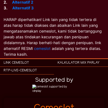
2.
Alternatif 2
3.
Alternatif 3
HARAP diperhatikan! Link lain yang tidak tertera di
atas harap tidak diakses dan abaikan Link lain yang
mengatasnamakan cemeslot, kami tidak bertanggung
jawab atas tindakan kecurangan dan penipuan
didalamnya. Harap berhati-hati dengan penipuan. link
alternatif RESMI
cemeslot
adalah yang tertera diatas.
Terima kasih.
LINK CEMESLOT
KALKULATOR MIX PARLAY
RTP-LIVE-CEMESLOT
Supported by